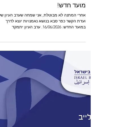
אירועים
ערב עיון: נאמנויות במשפחה -
מועד חדש!
אחרי המתנה לא מבוטלת, אני שמחה שערב העיון של
ועדת הקשר כפר סבא בנושא נאמנויות יוצא לדרך
במועד החדש: 16/06/2026. ערב העיון יתמקד
בנאמנויות במשפחה ויתייחס לשלוש סוגיות מרכזיות:
העברה לדור הבא: אני ארצה על השימוש בנאמנות ככ
אסטרטגי להעברת הון, ואיך משתמשים בה כדי לשמו
על ההון המשפחתי ועל שלמות המשפחה. בין בני זוג:
עו"ד נטע מרום מעוז תדבר על הנאמנות בתוך המארג
העדין של הסדרי יחסי ממון – היכן הכלי הזה פוגש א
המציאות הזוגית והרכושית. נאמנות בצוואה: לקינוח,
נטע ואני נקיים דיון מ