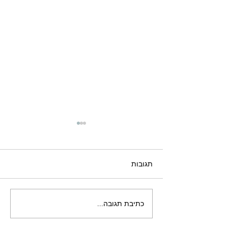
תגובות
כתיבת תגובה...
ערב עיון: נאמנויות במשפחה
- מועד חדש!