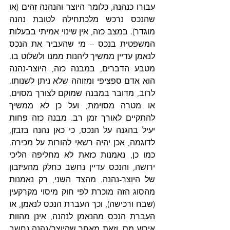
עבורו כנהנה, כלומר היוצר והנהנה זהים (או 
שהנכס נרכש מלכתחילה לטובת נהנה 
מוגדר). במצב כזה, אין שינוי אמיתי בבעלות 
המשפטית בנכס – מי שהעביר את הנכס 
לנאמן עדיין ממשיך ליהנות ממנו ולשלוט בו. 
מטבע הדברים, במבנה כזה, היוצר-נהנה 
הוא אדם ספציפי ומזוהה שלא ניתן לשנותו. 
לרוב, מדובר במבנה שמוקם לצורך מסוים, 
או מטרה מסוימת, ועל כן לא ממשיך 
להתקיים לאורך זמן רב. מבנה כזה פחות 
יעיל בהגנה על הנכס, כי כאן נהנה בזבזן, 
לדוגמה, אכן יהיה רשאי להורות על מכירה. 
כמו כן, נאמנות כזאת לא מחליפה הליכי 
ירושה, והנכס עדיין נחשב כחלק מהעיזבון 
של היוצר-נהנה. מהצד השני, רק נאמנות 
מהסוג הזה מוכרת לפי חוק מיסוי מקרקעין 
(שבח ורכישה), וכך העברת הנכס לנאמן, או 
העברת הנכס מהנאמן לנהנה, אינן מהוות 
אירוע מס, וזאת מאחר שהיוצר/נהנה נחשב 