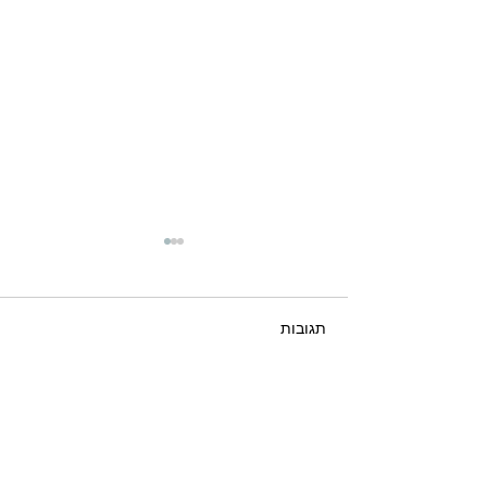
תגובות
כתיבת תגובה...
ערב עיון: נאמנויות במשפחה
- מועד חדש!