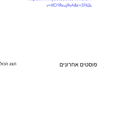
v=IfO1Rxuj9vA&t=3762s
הצג הכול
פוסטים אחרונים