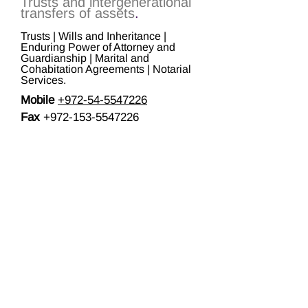
Trusts and intergenerational
transfers of assets
.
Trusts | Wills and Inheritance |
Enduring Power of Attorney and
Guardianship | Marital and
Cohabitation Agreements | Notarial
Services.
Mobile
+972-54-5547226
Fax
+972-153-5547226
Address:
Kfar Saba, Israel
Email:
meytal@mliberman-
law.com
Website:
www.mliberman-law.com