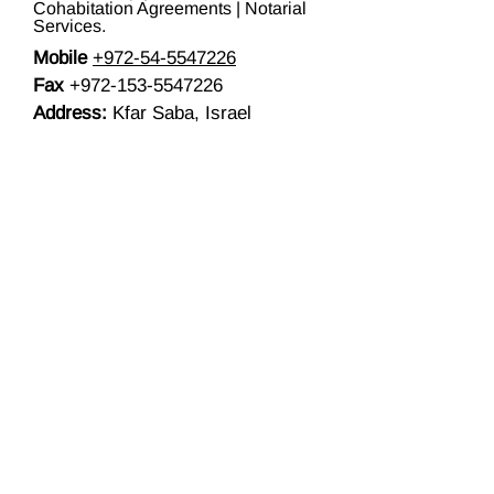
Cohabitation Agreements | Notarial
Services.
Mobile
+972-54-5547226
Fax
+972-153-5547226
Address:
Kfar Saba, Israel
Email:
meytal@mliberman-
law.com
Website:
www.mliberman-law.com
The information contained in this site is
provided for informational purposes only,
and should not be construed as legal advice