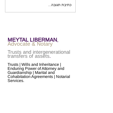
כתיבת תגובה...
ערב עיון: נאמנויות במשפחה
- מועד חדש!
MEYTAL LIBERMAN
,
Advocate & Notary
Trusts and intergenerational
transfers of assets
.
Trusts | Wills and Inheritance |
Enduring Power of Attorney and
Guardianship | Marital and
Cohabitation Agreements | Notarial
Services.
Mobile
+972-54-5547226
Fax
+972-153-5547226
Address:
Kfar Saba, Israel
Email:
meytal@mliberman-