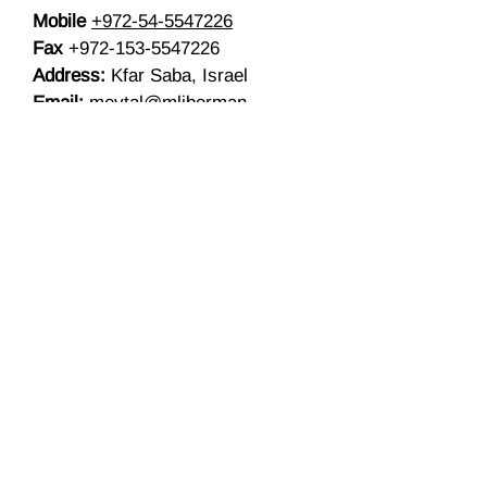
Mobile
+972-54-5547226
Fax
+972-153-5547226
Address:
Kfar Saba, Israel
Email:
meytal@mliberman-
law.com
Website:
www.mliberman-law.com
The information contained in this site is
provided for informational purposes only,
and should not be construed as legal advice
on any subject matter. You should not act or