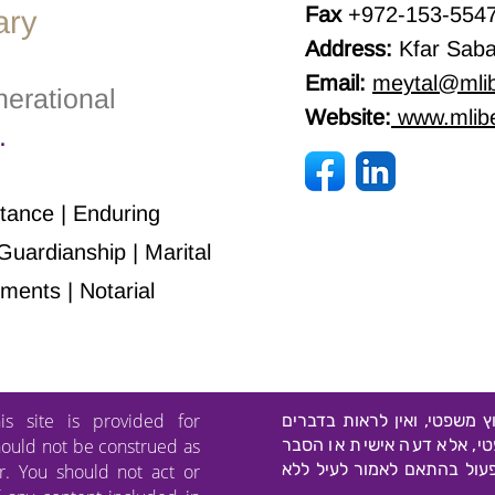
Fax
+972-153-554
ary
הפודק
Address:
Kfar Saba,
וובינר: הנאמנות ככלי להעברה
בין-דורית
Email:
meytal@mli
nerational
Website:
www.mlib
.
itance | Enduring
Guardianship | Marital
ments | Notarial
is site is provided for
ץ משפטי, ואין לראות בדברים
טי, אלא דעה אישית או הסבר
hould not be construed as
פעול בהתאם לאמור לעיל ללא
r. You should not act or