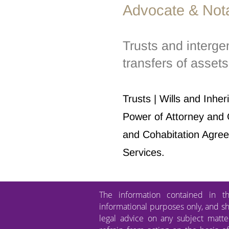
Advocate & Not
אסט הראשון שלי
Trusts and interge
transfers of assets
Trusts | Wills and Inher
Power of Attorney and 
and Cohabitation Agree
Services.
The information contained in th
informational purposes only, and s
legal advice on any subject matte