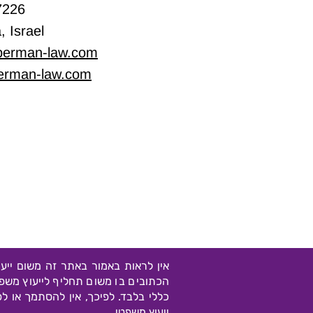
7226
 Israel
איך הופכים כסף ל"מורשת"?
אסטרטגיות להגנה על הון
berman-law.com
בין-דורי
erman-law.com
אין לראות באמור באתר זה משום ייעו
הכתובים בו משום תחליף לייעוץ משפ
כללי בלבד. לפיכך, אין להסתמך או ל
ייעוץ משפטי.