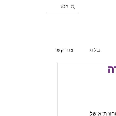
בלוג
צור קשר
ה
וז ת"א של 