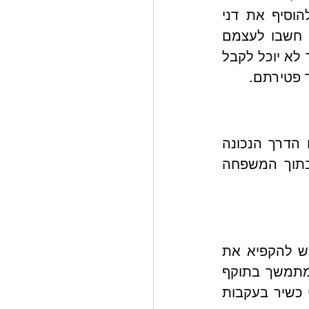
בחשבון הבנק הפכה לא נוחה יותר ויותר, ובשלב מסוים הם החליטו להוסיף את דני 
כשותף בחשבון על מנת שיסייע להם בהתנהלות היומיומית בחשבון. הם חשבו לעצמם 
שכך דני יוכל לסייע להם להתנהל בחשבון גם בעתיד, אם מישהו מהם כבר לא יוכל לקבל 
 פטירתם. 
לפי ניסיוני, יש לא מעט משפחות שפועלות באופן הזה מתוך אמונה שזו הדרך הנכונה 
לפעול, אך למרבה הצער, דרך זו לעתים מובילה לסכסוכים מיותרים בתוך המשפחה 
ברגע שבו כל אחד השותפים בחשבון יאבד את כשירותו, הבנק יבקש להקפיא את 
הפעילות בחשבון כולו עד להמצאת צו מינוי אפוטרופוס או ייפוי כוח מתמשך בתוקף 
לגבי אותו שותף. במובן זה, ייתכן גם מצב שבו דני עצמו יהפוך בלתי כשיר בעקבות 