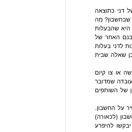
בפטירתו של כל אחד משותפים בחשבון, גם במקרה של פטירתו של דני כתוצאה 
מתאונה או מחלה, תתעורר השאלה: איך מתחלקת הבעלות בכספים שבחשבון? מה 
חלקו של השותף שנפטר בכספים שבחשבון? לכאורה ברירת המחדל היא שהבעלות 
בחשבון מתחלקת בשלושה חלקים שווים, אך בהחלט ייתכן שרוני, בנם האחר של 
ראובן ולאה, יפנה לבית המשפט ויטען שלהוריו לא הייתה כוונה להקנות לדני בעלות 
בחשבון, ולכן דני אינו בעלים של שליש מהכספים שבחשבון. זוהי אכן שאלה שבית 
בנוסף, בעת פטירת מי מהשותפים, הבנק יבקש את המצאת צו ירושה או צו קיום 
צוואה, ועשוי להקפיא את הפעילות בחשבון עד אז. במילים אחרות, העובדה שמדובר 
בחשבון משותף לא מבטיחה את המשך ההתנהלות התקינה בחשבון של השותפים 
כמו כן, מצבו האישי של כל אחד מהשותפים עשוי להשפיע באופן ישיר על החשבון. 
כך לדוגמה, אם דני יתגרש, גרושתו עשויה לדרוש מחצית מחלקו מחשבון (לכאורה) 
בחשבון. אפשרות אחרת היא שדני יכנס לקשיים כלכליים, והנושים יבקשו להיפרע 