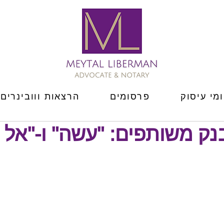
מי עיסוק
פרסומים
הרצאות ווובינרים
נק משותפים: "עשה" ו-"אל