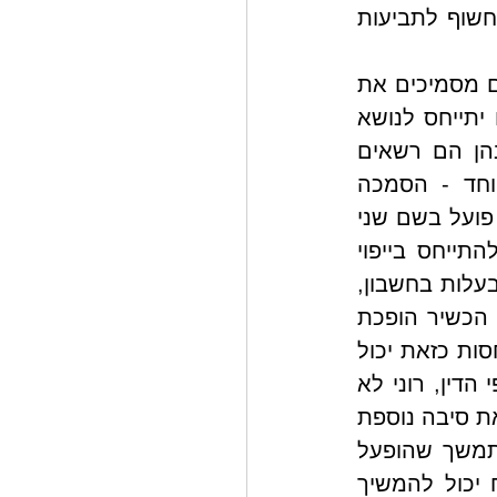
לזכור שסעיף זה לא מעניק לשותף הנותר זכויות בחשבון, והוא עדיין חשוף לתביעות 
 של ראובן ולאה, שבכל אחד מהם הם מסמיכים את 
בן הזוג האחור וגם את רוני לפעול בחשבון הבנק. חשוב שייפוי הכוח יתייחס לנושא 
באופן ספציפי: האופן שבו מיופי הכוח מורשים לפעול, הדרכים שבהן הם רשאים 
לתת הוראות לבנק (אתר אינטרנט, אפליקציה, וכו'), וחשבון במיוחד - הסמכה 
מפורשת לפעול גם במקרה של ניגוד עניינים, מה שקורה כאשר אדם פועל בשם שני 
ממנים במקביל או בשם עצמו ובשם הממנה במקביל. עוד כדאי להתייחס בייפוי 
הכוח לאפשרות לפצל את החשבון במקרה הצורך, לרבות לחלוקת הבעלות בחשבון, 
שכן ברגע שאחד מהשותפים הופך בלתי כשיר, הפעילות של השותף הכשיר הופכת 
מוגבלת יותר, ולעתים השותף הכשיר יבקש לפצל את החשבון. התייחסות כזאת יכול 
להקל מאוד על פיצול החשבון במידת הצורך. עוד חשוב לציין שעל פי הדין, רוני לא 
יכול לפעול גם כשותף בחשבון וגם במיופה כוח בייפוי כוח מתמשך, וזאת סיבה נוספת 
מדוע שלא לצרפו כשותף בחשבון מלכתחילה. כמו כן, ייפוי כוח מתמשך שהופעל 
שומר על תוקפו גם 90 יום לאחר פטירת הממנה, וכך מיופה הכוח יכול להמשיך 