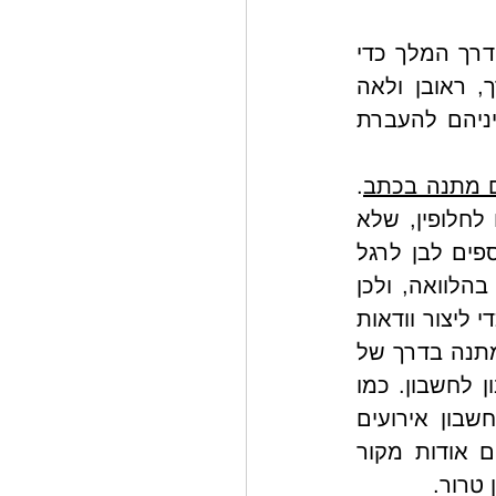
 של ראובן ולאה המתייחסות החשבון. צוואה היא דרך המלך כדי 
לקבוע איך הכספים שבחשבון יתחלקו לאחר פטירה. במידת הצורך, ראובן ולאה 
יכולים לערוך צוואות הדדיות, וע"י כך ליצור הסדר משותף ומחייב ביניהם להעברת 
 מתנה בכתב
. 
בסכסוכים רבים עולה הטענה שהמנוח התכוון לתת מתנה בחייו, או לחלופין, שלא 
מדובר במתנה, אלא בהלוואה. כך      לדוגמה, הורים מעבירים כספים לבן לרגל 
חתונתו, אך לאחר הגירושים, ההורים טוענים שלמעשה היה מדובר בהלוואה, ולכן 
הם דורשים את הכספים בחזרה כדי למנוע מהגרושה ליהנות מהם. כדי ליצור וודאות 
ולמנוע סכסוכים משפטיים סביב הנושא הזה, רצוי כמובן שלא לתת מתנה בדרך של 
הוספה שלש שותף לחשבון, אלא בדרך של העברת הכספים מחשבון לחשבון. כמו 
כן, רצוי שהעברות כספים מסוג זה ילוו בהסכם מסודר שלוקח בחשבון אירועים 
בעתיד. מעבר לכך, הסכם כזה חשוב כאשר הבנק מבקש מסמכים אודות מקור 
 טרור.