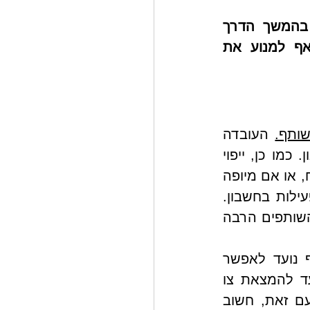
המסקנה: הוספת אחד הילדים כשותף לחשבון ההורים עשויה לגרום בהמשך הדרך 
לסכסוכים משפטיים, הן בתוך המשפחה והן מול גורמים חיצוניים, ואף למנוע את 
שותף.
 העובדה 
שמדובר במיופה כוח ולא בשותף לא פוגעת ביכולת להתנהל בחשבון. כמו כן, ייפוי 
הכוח לא מקנה בעלות בחשבון הבנק, ובמקרה של פטירת מיופה הכוח, או אם מיופה 
הכוח הופך בלתי כשיר, ייפוי הכוח פשוט פוקע, ולא משפיע על הפעילות בחשבון. 
כתוצאה מאלה, הסיכוי שיתעוררו סכסוכים במקרה של פטירת מי מהשותפים הרבה 
 – הסעיף נועד לאפשר 
לשותף הנותר לפעול בחשבון במקרה של פטירת השותף האחר עד להמצאת צו 
ירושה או קיום צוואה ולמנוע את הקפאת החשבון ע"י הבנק. יחד עם זאת, חשוב 