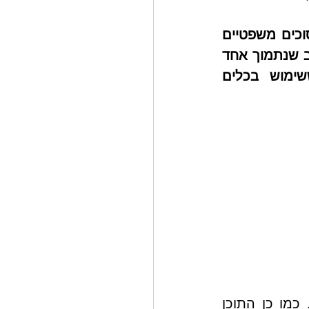
לסיכום, התנהלות נכונה ועריכת המסמכים המתאימים יכולה לחסוך סכסוכים משפטיים 
מיותרים ולשמור על היחסים בתוך המשפחה. בעיקר בימים כמו אלו, חשוב שנתמוך אחד 
בשני ונשמור על אחדות המשפחה ככול האפשר, ואני מאמינה ששימוש בכלים 
* אין בתוכן דלעיל משום המלצה, חוות דעת משפטית או ייעוץ משפטי. כמו כן התוכן 